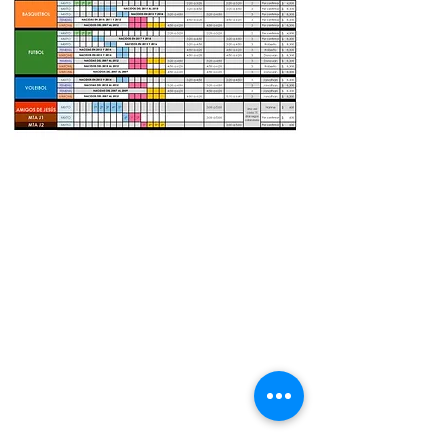
Bolsa de trabajo.
Teresianos en México
Teresianos en el Mundo
Provincia Santa Ma. de
Guadalupe
Aviso de Privacidad integral.