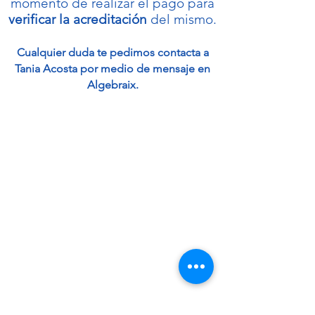
momento de realizar el pago para
verificar la acreditación
del mismo.
Cualquier duda te pedimos contacta a
Tania Acosta por medio de mensaje en
Algebraix.
Bolsa de trabajo.
Teresianos en México
Teresianos en el Mundo
Provincia Santa Ma. de
Guadalupe
Aviso de Privacidad integral.